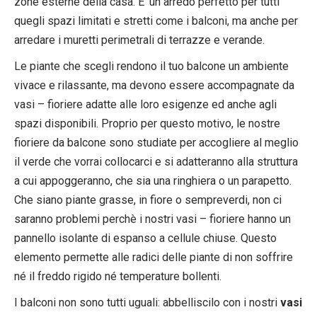
zone esterne della casa. E’ un arredo perfetto per tutti
quegli spazi limitati e stretti come i balconi, ma anche per
arredare i muretti perimetrali di terrazze e verande.
Le piante che scegli rendono il tuo balcone un ambiente
vivace e rilassante, ma devono essere accompagnate da
vasi – fioriere adatte alle loro esigenze ed anche agli
spazi disponibili. Proprio per questo motivo, le nostre
fioriere da balcone sono studiate per accogliere al meglio
il verde che vorrai collocarci e si adatteranno alla struttura
a cui appoggeranno, che sia una ringhiera o un parapetto.
Che siano piante grasse, in fiore o sempreverdi, non ci
saranno problemi perchè i nostri vasi – fioriere hanno un
pannello isolante di espanso a cellule chiuse. Questo
elemento permette alle radici delle piante di non soffrire
né il freddo rigido né temperature bollenti.
I balconi non sono tutti uguali: abbelliscilo con i nostri
vasi