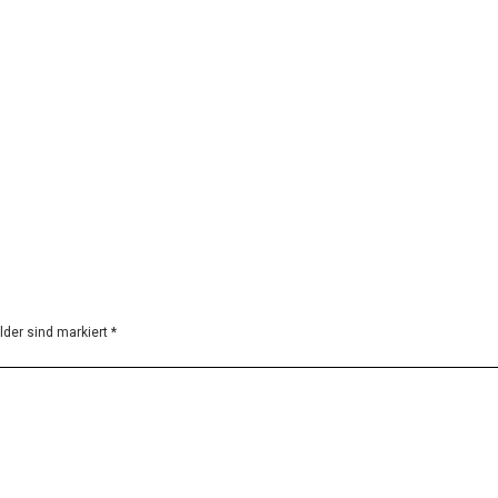
Cor-ten
Vertragsmöbel
Cor-ten
Vertragsmöbel
elder sind markiert
*