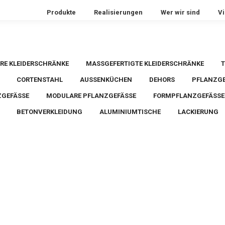
Produkte
Realisierungen
Wer wir sind
V
RE KLEIDERSCHRÄNKE
MASSGEFERTIGTE KLEIDERSCHRÄNKE
T
CORTENSTAHL
AUSSENKÜCHEN
DEHORS
PFLANZGE
EFÄSSE
MODULARE PFLANZGEFÄSSE
FORMPFLANZGEFÄSSE 
BETONVERKLEIDUNG
ALUMINIUMTISCHE
LACKIERUNG