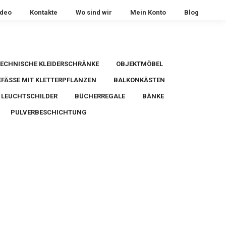
ideo
Kontakte
Wo sind wir
Mein Konto
Blog
ECHNISCHE KLEIDERSCHRÄNKE
OBJEKTMÖBEL
FÄSSE MIT KLETTERPFLANZEN
BALKONKÄSTEN
LEUCHTSCHILDER
BÜCHERREGALE
BÄNKE
PULVERBESCHICHTUNG